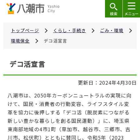
こ
の
ペ
ー
トップページ
くらし・手続き
ごみ・環境
ジ
環境保全
デコ活宣言
の
先
本
デコ活宣言
頭
文
で
こ
す
更新日：2024年4月30日
こ
か
八潮市は、2050年カーボンニュートラルの実現に向
ら
けて、国民・消費者の行動変容、ライフスタイル変
革を協力に後押しする「デコ活（脱炭素につながる
新しい豊かな暮らしを創る国民運動）」に、埼玉県
東南部地域の4市1町（草加市、越谷市、三郷市、吉
川市、松伏町）とともに賛同し、令和5年（2023