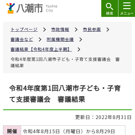
こ
の
ペ
ー
トップページ
市政情報
市民参画
ジ
審議会など
附属機関会議
の
審議結果【令和4年度上半期】
先
令和4年度第1回八潮市子ども・子育て支援審議会 審
頭
議結果
で
す
本
令和4年度第1回八潮市子ども・子育
文
て支援審議会 審議結果
こ
こ
か
更新日：2022年8月31日
ら
開催
令和4年8月15日（月曜日）から8月29日