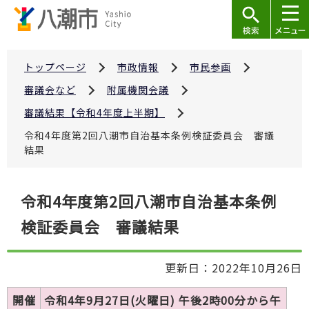
こ
の
ペ
ー
トップページ
市政情報
市民参画
ジ
審議会など
附属機関会議
の
審議結果【令和4年度上半期】
先
令和4年度第2回八潮市自治基本条例検証委員会 審議
頭
結果
で
す
本
令和4年度第2回八潮市自治基本条例
文
検証委員会 審議結果
こ
こ
か
更新日：2022年10月26日
ら
開催
令和4年9月27日(火曜日) 午後2時00分から午