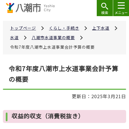
こ
の
ペ
ー
トップページ
くらし・手続き
上下水道
ジ
水道
八潮市水道事業の概要
の
令和7年度八潮市上水道事業会計予算の概要
先
頭
本
で
令和7年度八潮市上水道事業会計予算
文
す
の概要
こ
こ
か
更新日：2025年3月21日
ら
収益的収支（消費税抜き）