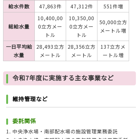
給水件数
47,863件
47,312件
551件増
10,400,00
10,350,00
50,000立方
総給水量
0立方メー
0立方メー
メートル増
トル
トル
一日平均給
28,493立方
28,356立方
137立方メ
水量
メートル
メートル
ートル増
令和7年度に実施する主な事業など
維持管理など
委託関係
中央浄水場・南部配水場の施設管理業務委託