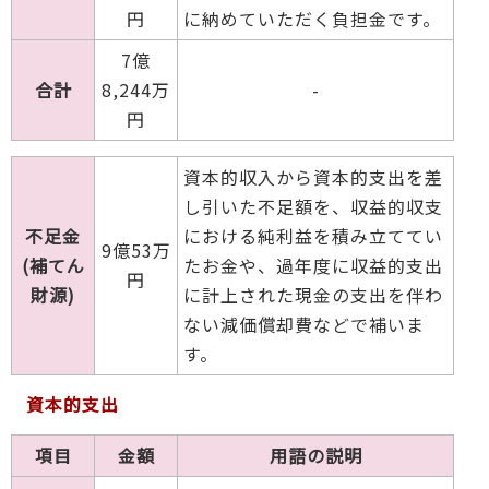
円
に納めていただく負担金です。
7億
合計
8,244万
-
円
資本的収入から資本的支出を差
し引いた不足額を、収益的収支
不足金
における純利益を積み立ててい
9億53万
(補てん
たお金や、過年度に収益的支出
円
財源)
に計上された現金の支出を伴わ
ない減価償却費などで補いま
す。
資本的支出
項目
金額
用語の説明