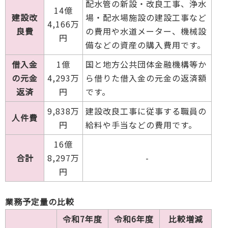
配水管の新設・改良工事、浄水
14億
建設改
場・配水場施設の建設工事など
4,166万
良費
の費用や水道メーター、機械設
円
備などの資産の購入費用です。
借入金
1億
国と地方公共団体金融機構等か
の元金
4,293万
ら借りた借入金の元金の返済額
返済
円
です。
9,838万
建設改良工事に従事する職員の
人件費
円
給料や手当などの費用です。
16億
合計
8,297万
-
円
業務予定量の比較
令和7年度
令和6年度
比較増減