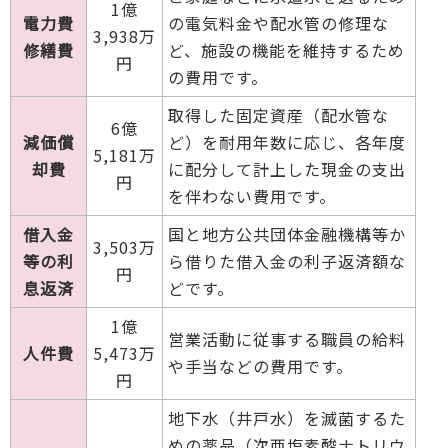
1億
電力費
の電気料金や配水管の修理な
3,938万
修繕費
ど、施設の機能を維持するため
円
の費用です。
取得した固定資産（配水管な
6億
減価償
ど）を耐用年数に応じ、各年度
5,181万
却費
に配分して計上した現金の支出
円
を伴わない費用です。
借入金
国と地方公共団体金融機構等か
3,503万
等の利
ら借りた借入金の利子返済額な
円
息返済
どです。
1億
営業活動に従事する職員の給料
人件費
5,473万
や手当などの費用です。
円
地下水（井戸水）を滅菌するた
めの薬品（次亜塩素酸ナトリウ