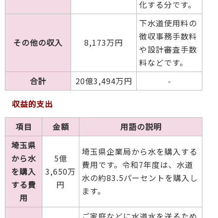
化する分です。
下水道使用料の
徴収事務手数料
その他の収入
8,173万円
や設計審査手数
料などです。
合計
20億3,494万円
-
収益的支出
項目
金額
用語の説明
埼玉県
埼玉県企業局から水を購入する
から水
5億
費用です。令和7年度は、水道
を購入
3,650万
水の約83.5パーセントを購入し
する費
円
ます。
用
ご家庭などに水道水を送るため