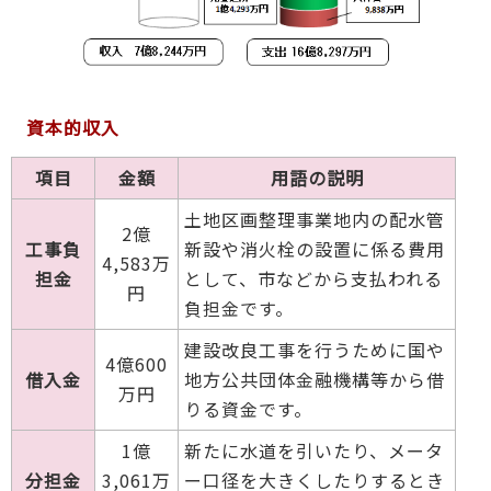
資本的収入
項目
金額
用語の説明
土地区画整理事業地内の配水管
2億
工事負
新設や消火栓の設置に係る費用
4,583万
担金
として、市などから支払われる
円
負担金です。
建設改良工事を行うために国や
4億600
借入金
地方公共団体金融機構等から借
万円
りる資金です。
1億
新たに水道を引いたり、メータ
分担金
3,061万
ー口径を大きくしたりするとき