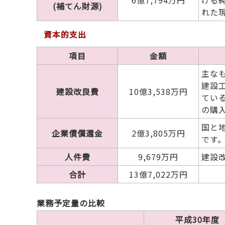
6億7,794万円
ける
(補てん財源)
れた
資本的支出
項目
金額
主な
建設
建設改良費
10億3,538万円
てい
の購
国と
企業債償還金
2億3,805万円
です
人件費
9,679万円
建設
合計
13億7,022万円
業務予定量の比較
平成30年度