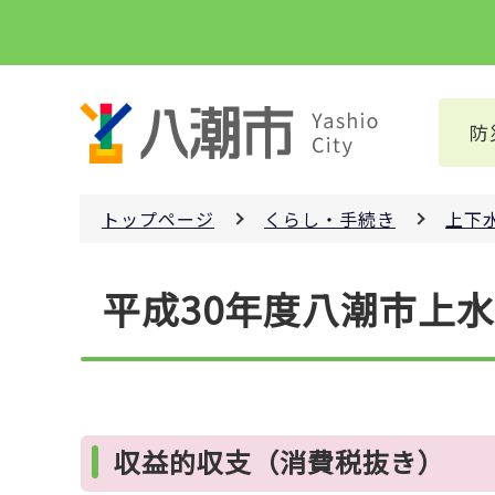
こ
の
ペ
ー
防
ジ
の
先
トップページ
くらし・手続き
上下
頭
で
本
す
平成30年度八潮市上
文
こ
こ
か
ら
収益的収支（消費税抜き）