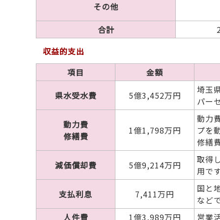
その他
合計
収益的支出
項目
金額
埼玉
県水受水費
5億3,452万円
パー
動力
動力費
1億1,798万円
プを
修繕費
修繕
取得
減価償却費
5億9,214万円
用で
国と
支払利息
7,411万円
など
人件費
1億3,989万円
営業