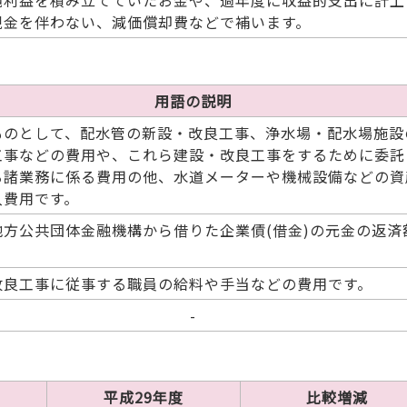
純利益を積み立てていたお金や、過年度に収益的支出に計上
現金を伴わない、減価償却費などで補います。
用語の説明
ものとして、配水管の新設・改良工事、浄水場・配水場施設
工事などの費用や、これら建設・改良工事をするために委託
る諸業務に係る費用の他、水道メーターや機械設備などの資
入費用です。
地方公共団体金融機構から借りた企業債(借金)の元金の返済
。
改良工事に従事する職員の給料や手当などの費用です。
-
平成29年度
比較増減