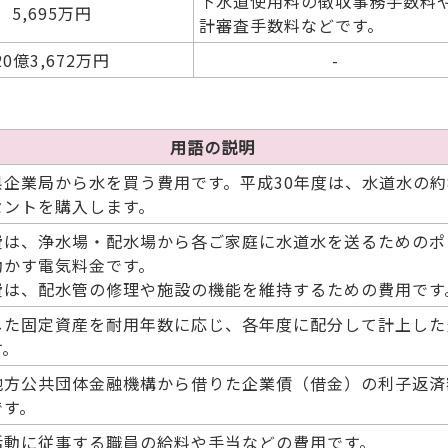
下水道使用料の徴収事務手数料
5,695万円
計審査手数料などです。
20億3,672万円
-
用語の説明
県企業局から水を買う費用です。平成30年度は、水道水の約
セントを購入します。
費は、浄水場・配水場から各ご家庭に水道水を送るためのポ
動かす電気料金です。
費は、配水管の修理や施設の機能を維持するための費用です
した固定資産を耐用年数に応じ、各年度に配分して計上した
す。
地方公共団体金融機構から借りた企業債（借金）の利子返済
です。
活動に従事する職員の給料や手当などの費用です。