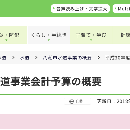
音声読み上げ・文字拡大
Multi
災・防犯
くらし・手続き
子育て・学び
健
水道
水道
八潮市水道事業の概要
平成30年
水道事業会計予算の概要
更新日：2018
印刷