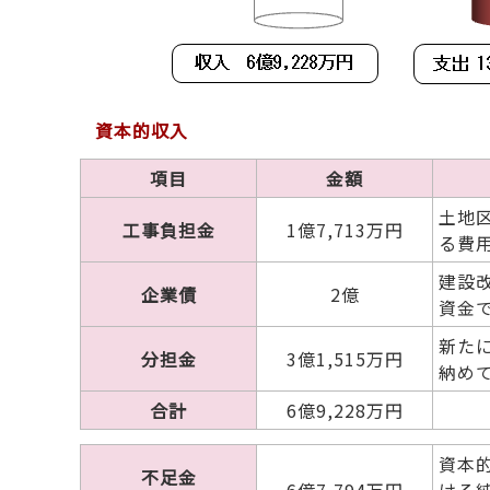
資本的収入
項目
金額
土地
工事負担金
1億7,713万円
る費
建設
企業債
2億
資金
新た
分担金
3億1,515万円
納め
合計
6億9,228万円
資本
不足金