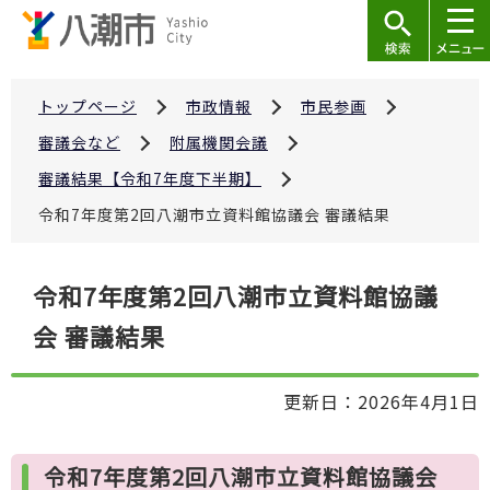
こ
の
ペ
ー
トップページ
市政情報
市民参画
ジ
審議会など
附属機関会議
の
審議結果【令和7年度下半期】
先
令和7年度第2回八潮市立資料館協議会 審議結果
頭
で
本
す
令和7年度第2回八潮市立資料館協議
文
会 審議結果
こ
こ
か
更新日：2026年4月1日
ら
令和7年度第2回八潮市立資料館協議会