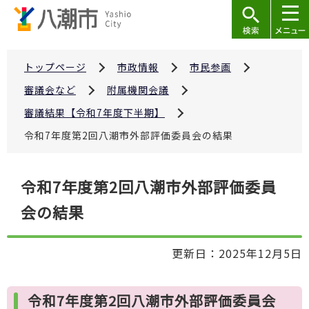
こ
の
ペ
ー
トップページ
市政情報
市民参画
ジ
審議会など
附属機関会議
の
審議結果【令和7年度下半期】
先
令和7年度第2回八潮市外部評価委員会の結果
頭
で
本
す
令和7年度第2回八潮市外部評価委員
文
会の結果
こ
こ
か
更新日：2025年12月5日
ら
令和7年度第2回八潮市外部評価委員会