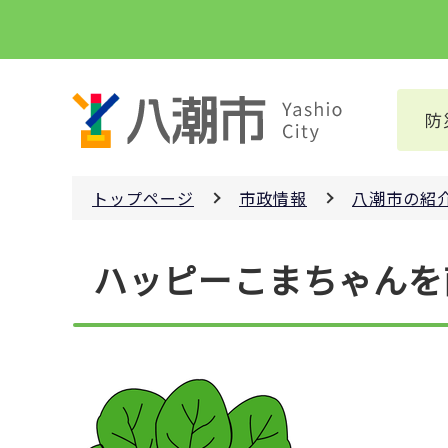
こ
の
ペ
ー
防
ジ
の
先
トップページ
市政情報
八潮市の紹
頭
で
本
す
ハッピーこまちゃんを
文
こ
こ
か
ら