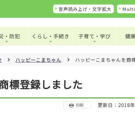
音声読み上げ・文字拡大
Multi
災・防犯
くらし・手続き
子育て・学び
健
介
ハッピーこまちゃん
ハッピーこまちゃんを商
商標登録しました
更新日：2018年
印刷