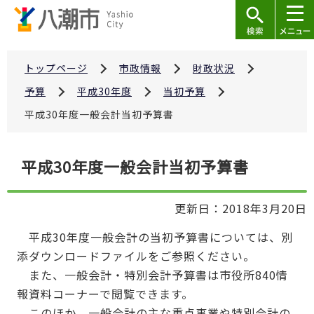
こ
の
ペ
ー
トップページ
市政情報
財政状況
ジ
予算
平成30年度
当初予算
の
平成30年度一般会計当初予算書
先
頭
本
で
平成30年度一般会計当初予算書
文
す
こ
更新日：2018年3月20日
こ
か
平成30年度一般会計の当初予算書については、別
ら
添ダウンロードファイルをご参照ください。
また、一般会計・特別会計予算書は市役所840情
報資料コーナーで閲覧できます。
このほか、一般会計の主な重点事業や特別会計の