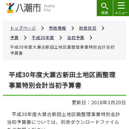
こ
の
ペ
ー
トップページ
市政情報
財政状況
ジ
予算
平成30年度
当初予算
の
平成30年度大瀬古新田土地区画整理事業特別会計当初
先
予算書
頭
で
本
平成30年度大瀬古新田土地区画整理
す
文
事業特別会計当初予算書
こ
こ
か
更新日：2018年3月20日
ら
平成30年度大瀬古新田土地区画整理事業特別会計
当初予算書については、別添ダウンロードファイル