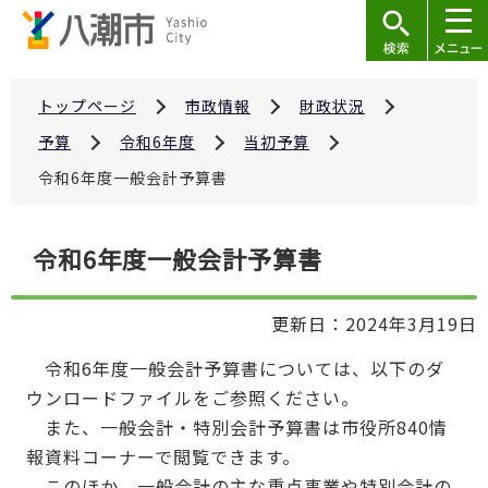
こ
の
ペ
ー
トップページ
市政情報
財政状況
ジ
予算
令和6年度
当初予算
の
令和6年度一般会計予算書
先
頭
本
で
令和6年度一般会計予算書
文
す
こ
更新日：2024年3月19日
こ
か
令和6年度一般会計予算書については、以下のダ
ら
ウンロードファイルをご参照ください。
また、一般会計・特別会計予算書は市役所840情
報資料コーナーで閲覧できます。
このほか、一般会計の主な重点事業や特別会計の