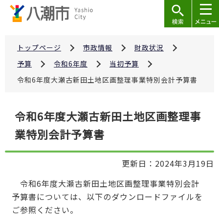
こ
の
ペ
ー
トップページ
市政情報
財政状況
ジ
予算
令和6年度
当初予算
の
令和6年度大瀬古新田土地区画整理事業特別会計予算書
先
頭
本
で
令和6年度大瀬古新田土地区画整理事
文
す
業特別会計予算書
こ
こ
か
更新日：2024年3月19日
ら
令和6年度大瀬古新田土地区画整理事業特別会計
予算書については、以下のダウンロードファイルを
ご参照ください。