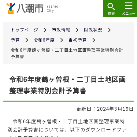
こ
の
ペ
ー
トップページ
市政情報
財政状況
ジ
予算
令和6年度
当初予算
の
令和6年度鶴ヶ曽根・二丁目土地区画整理事業特別会計
先
予算書
頭
で
本
令和6年度鶴ヶ曽根・二丁目土地区画
す
文
整理事業特別会計予算書
こ
こ
か
更新日：2024年3月19日
ら
令和6年度鶴ヶ曽根・二丁目土地区画整理事業特
別会計予算書については、以下のダウンロードファ