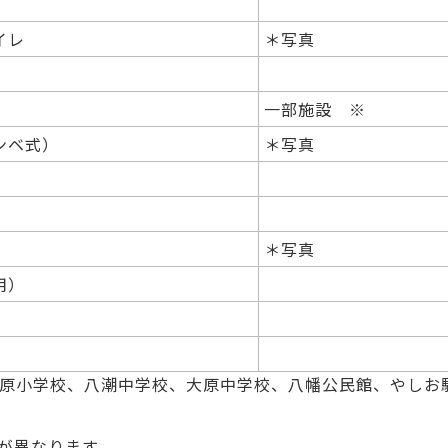
トイレ
＊写真
一部施設 ※
ボンベ式）
＊写真
＊写真
用）
原小学校、八潮中学校、大原中学校、八幡公民館、やしお
が異なります。