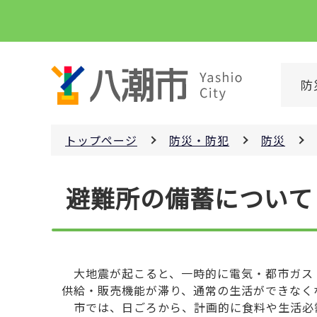
こ
の
ペ
ー
防
ジ
の
先
トップページ
防災・防犯
防災
頭
で
本
す
避難所の備蓄について
文
こ
こ
か
ら
大地震が起こると、一時的に電気・都市ガス
供給・販売機能が滞り、通常の生活ができなく
市では、日ごろから、計画的に食料や生活必