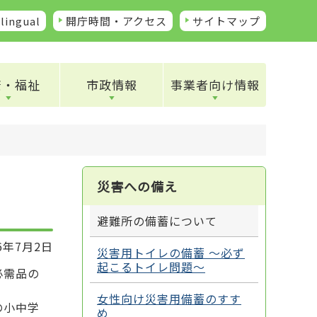
lingual
開庁時間・アクセス
サイトマップ
康・福祉
市政情報
事業者向け情報
災害への備え
避難所の備蓄について
6年7月2日
災害用トイレの備蓄 ～必ず
起こるトイレ問題～
必需品の
女性向け災害用備蓄のすす
の小中学
め