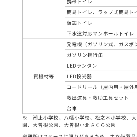
携帯トイレ
簡易トイレ、ラップ式簡易
仮設トイレ
下水道対応マンホールトイレ
発電機（ガソリン式、ガス
ガソリン携行缶
LEDランタン
資機材等
LED投光器
コードリール（屋内用・屋外
救出道具・救助工具セット
台車
※ 潮止小学校、八幡小学校、松之木小学校、大
園、大曽根公園、大曽根小北さくら公園
避難所はスペースに限りがあるため、主な備蓄品