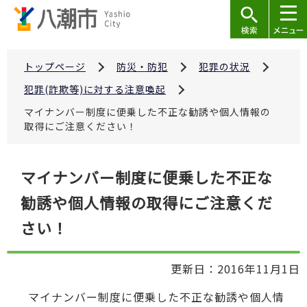
こ
の
ペ
ー
トップページ
防災・防犯
犯罪の状況
ジ
犯罪(詐欺等)に対する注意喚起
の
マイナンバー制度に便乗した不正な勧誘や個人情報の
先
取得にご注意ください！
頭
で
本
マイナンバー制度に便乗した不正な
す
文
勧誘や個人情報の取得にご注意くだ
こ
こ
さい！
か
ら
更新日：2016年11月1日
マイナンバー制度に便乗した不正な勧誘や個人情