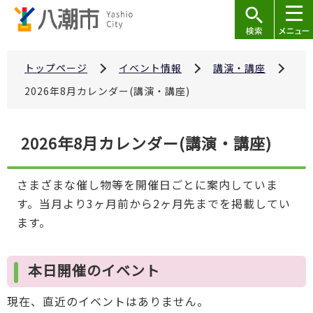
こ
の
ペ
ー
トップページ
イベント情報
講演・講座
ジ
2026年8月カレンダー(講演・講座)
の
先
本
2026年8月カレンダー(講演・講座)
頭
文
で
こ
す
さまざまな催し物等を開催日ごとに案内していま
こ
す。当月より3ヶ月前から2ヶ月先までを掲載してい
か
ます。
ら
本日開催のイベント
現在、直近のイベントはありません。