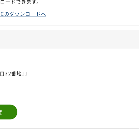
ンロードできます。
der DCのダウンロードへ
目32番地11
覧