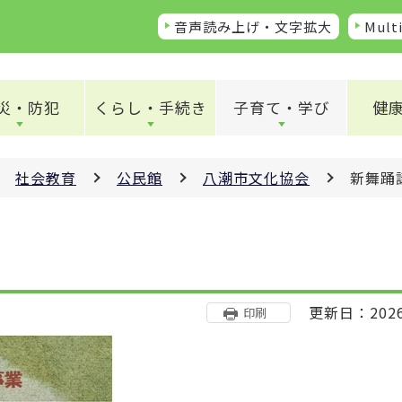
音声読み上げ・文字拡大
Multi
災・防犯
くらし・手続き
子育て・学び
健
社会教育
公民館
八潮市文化協会
新舞踊
更新日：202
印刷