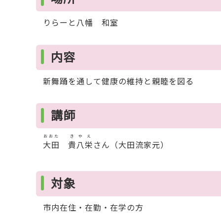
りらーと八幡 和室
内容
新舞踊を通して健康の維持と親睦を図る
講師
おおた
きやえ
大田
貴八栄
さん（大田流家元）
対象
市内在住・在勤・在学の方