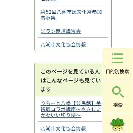
第52回八潮市民文化祭参加
者募集
洋ラン栽培講習会
八潮市文化協会情報
このページを見ている人
はこんなページも見てい
ます
りらーと八幡【公民館】美
術展コラボ講座～やさしい
かわいい切り絵～
八潮市文化協会情報