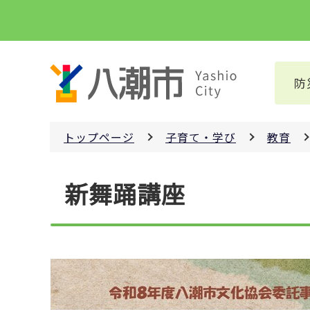
こ
の
ペ
ー
防
ジ
の
先
トップページ
子育て・学び
教育
頭
で
本
す
新舞踊講座
文
こ
こ
か
ら