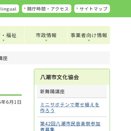
lingual
開庁時間・アクセス
サイトマップ
康・福祉
市政情報
事業者向け情報
講座
八潮市文化協会
新舞踊講座
6年6月1日
ミニサボテンで寄せ植えを
作ろう
第42回八潮市民音楽祭参加
者募集