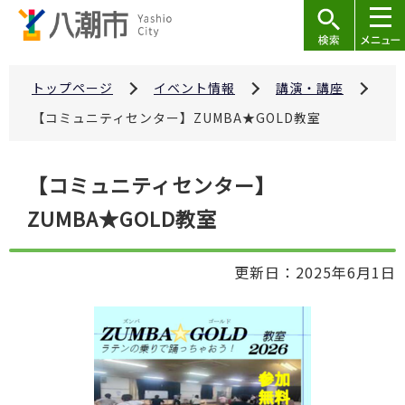
こ
の
ペ
ー
トップページ
イベント情報
講演・講座
ジ
【コミュニティセンター】ZUMBA★GOLD教室
の
先
本
【コミュニティセンター】
頭
文
で
ZUMBA★GOLD教室
こ
す
こ
か
更新日：2025年6月1日
ら