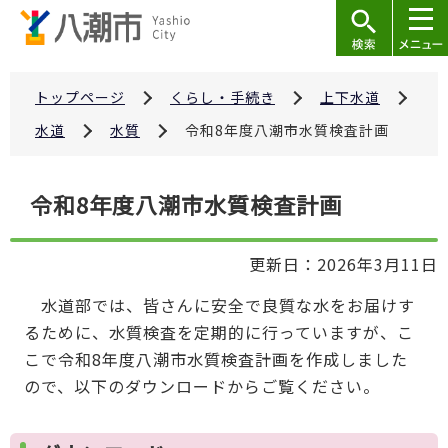
こ
の
ペ
ー
トップページ
くらし・手続き
上下水道
ジ
水道
水質
令和8年度八潮市水質検査計画
の
先
本
令和8年度八潮市水質検査計画
頭
文
で
こ
す
更新日：2026年3月11日
こ
か
水道部では、皆さんに安全で良質な水をお届けす
ら
るために、水質検査を定期的に行っていますが、こ
こで令和8年度八潮市水質検査計画を作成しました
ので、以下のダウンロードからご覧ください。