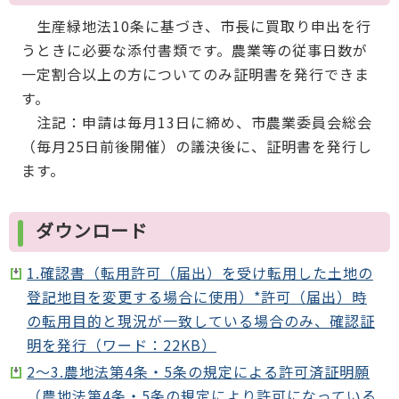
生産緑地法10条に基づき、市長に買取り申出を行
うときに必要な添付書類です。農業等の従事日数が
一定割合以上の方についてのみ証明書を発行できま
す。
注記：申請は毎月13日に締め、市農業委員会総会
（毎月25日前後開催）の議決後に、証明書を発行し
ます。
ダウンロード
1.確認書（転用許可（届出）を受け転用した土地の
登記地目を変更する場合に使用）*許可（届出）時
の転用目的と現況が一致している場合のみ、確認証
明を発行（ワード：22KB）
2～3.農地法第4条・5条の規定による許可済証明願
（農地法第4条・5条の規定により許可になっている