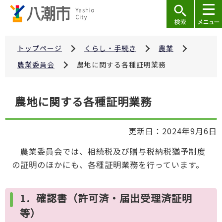
こ
の
ペ
ー
トップページ
くらし・手続き
農業
ジ
農業委員会
農地に関する各種証明業務
の
先
本
農地に関する各種証明業務
頭
文
で
こ
す
更新日：2024年9月6日
こ
か
農業委員会では、相続税及び贈与税納税猶予制度
ら
の証明のほかにも、各種証明業務を行っています。
1．確認書（許可済・届出受理済証明
等）