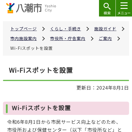
こ
の
ペ
ー
トップページ
くらし・手続き
施設ガイド
ジ
市内施設案内
市役所・庁舎案内
ご案内
の
Wi-Fiスポットを設置
先
頭
本
で
Wi-Fiスポットを設置
文
す
こ
更新日：2024年8月1日
こ
か
ら
Wi-Fiスポットを設置
令和6年8月1日から市民サービス向上などのため、
市役所および保健センター（以下「市役所など」と