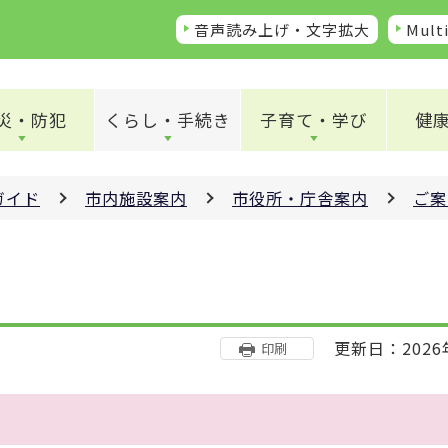
音声読み上げ・文字拡大
Multi
災・防犯
くらし・手続き
子育て・学び
健
ガイド
市内施設案内
市役所・庁舎案内
ご案
更新日：2026
印刷