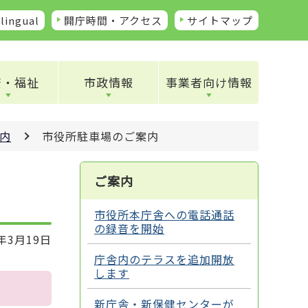
lingual
開庁時間・アクセス
サイトマップ
康・福祉
市政情報
事業者向け情報
内
市役所駐車場のご案内
ご案内
市役所本庁舎への電話通話
の録音を開始
年3月19日
庁舎内のテラスを追加開放
します
新庁舎・新保健センターが