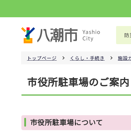
こ
の
ペ
ー
防
ジ
の
先
トップページ
くらし・手続き
施設
頭
で
本
す
市役所駐車場のご案内
文
こ
こ
か
ら
市役所駐車場について