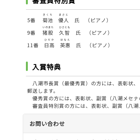
きくち
まさと
5番
菊池
優人
氏 （ピアノ）
いのまた
ひさとも
9番
猪股
久智
氏 （ピアノ）
ひだか
はなえ
11番
日高
英惠
氏 （ピアノ）
入賞特典
八潮市長賞（最優秀賞）の方には、表彰状、ト
郵送します。
優秀賞の方には、表彰状、副賞（八潮メセナの
審査員特別賞の方には、表彰状、副賞（八潮メ
お問い合わせ