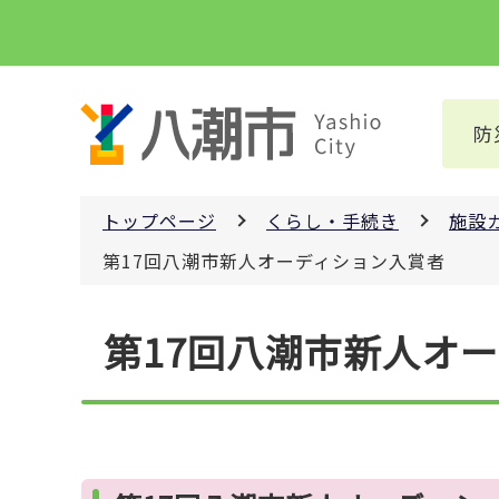
こ
の
ペ
ー
防
ジ
の
先
トップページ
くらし・手続き
施設
頭
で
第17回八潮市新人オーディション入賞者
す
本
第17回八潮市新人オ
文
こ
こ
か
ら