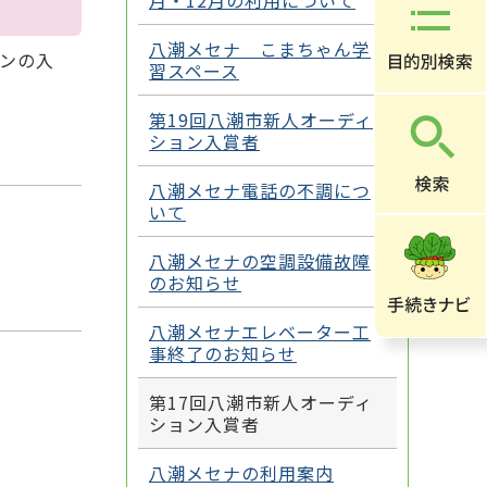
月・12月の利用について
八潮メセナ こまちゃん学
ョンの入
習スペース
第19回八潮市新人オーディ
ション入賞者
八潮メセナ電話の不調につ
いて
八潮メセナの空調設備故障
のお知らせ
八潮メセナエレベーター工
事終了のお知らせ
第17回八潮市新人オーディ
ション入賞者
八潮メセナの利用案内