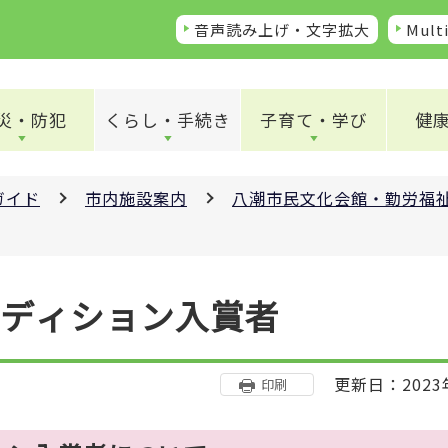
音声読み上げ・文字拡大
Multi
災・防犯
くらし・手続き
子育て・学び
健
ガイド
市内施設案内
八潮市民文化会館・勤労福
ーディション入賞者
更新日：2023
印刷