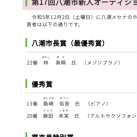
第17回八潮市新人オーディシ
令和5年12月2日（土曜日）に八潮メセナの
賞者は以下の通りです。
八潮市長賞（最優秀賞）
はやし
まえ
22番
林
眞暎
氏 （メゾソプラノ）
優秀賞
はこざき
ゆうと
13番
箱崎
佑音
氏 （ピアノ）
ふじた
くるみ
20番
藤田
来実
氏 （アルトサクソフォン
審査員特別賞