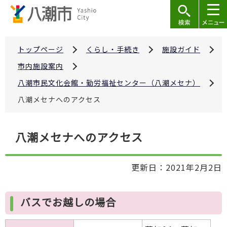
こ
の
ペ
ー
トップページ
くらし・手続き
施設ガイド
ジ
市内施設案内
の
八潮市民文化会館・勤労福祉センター（八潮メセナ）
先
八潮メセナへのアクセス
頭
で
本
す
八潮メセナへのアクセス
文
こ
更新日：2021年2月2日
こ
か
ら
バスでお越しの場合