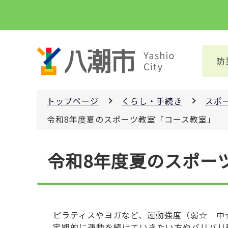
こ
の
ペ
ー
防
ジ
の
先
トップページ
くらし・手続き
スポ
頭
で
令和8年度夏のスポーツ教室「コース教室」
す
本
令和8年度夏のスポー
文
こ
こ
か
ら
ピラティスやヨガなど、運動強度（弱☆ 中☆
定期的に運動を続けていきたい方やバリバリ