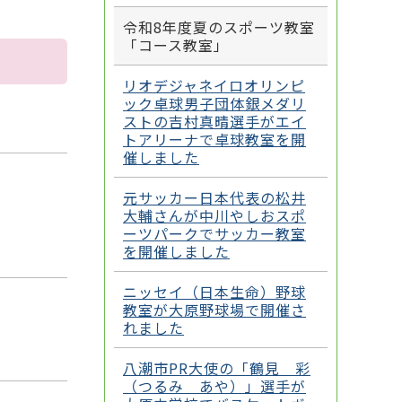
令和8年度夏のスポーツ教室
「コース教室」
リオデジャネイロオリンピ
ック卓球男子団体銀メダリ
ストの吉村真晴選手がエイ
トアリーナで卓球教室を開
催しました
元サッカー日本代表の松井
大輔さんが中川やしおスポ
ーツパークでサッカー教室
を開催しました
ニッセイ（日本生命）野球
教室が大原野球場で開催さ
れました
八潮市PR大使の「鶴見 彩
（つるみ あや）」選手が