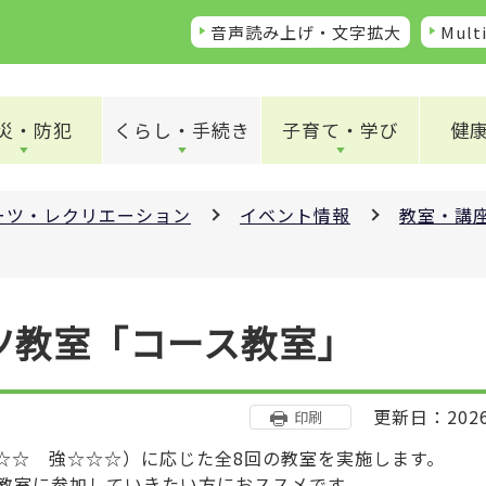
音声読み上げ・文字拡大
Multi
災・防犯
くらし・手続き
子育て・学び
健
ーツ・レクリエーション
イベント情報
教室・講
ツ教室「コース教室」
更新日：202
印刷
☆ 強☆☆☆）に応じた全8回の教室を実施します。
教室に参加していきたい方におススメです。