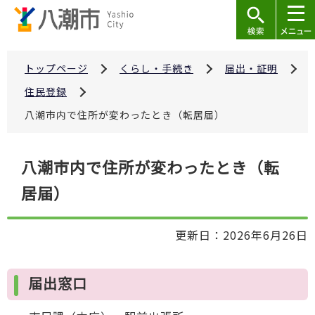
こ
の
ペ
ー
トップページ
くらし・手続き
届出・証明
ジ
住民登録
の
八潮市内で住所が変わったとき（転居届）
先
頭
本
で
八潮市内で住所が変わったとき（転
文
す
居届）
こ
こ
か
更新日：2026年6月26日
ら
届出窓口