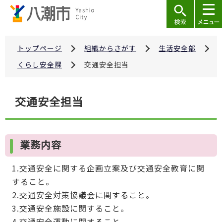
こ
の
ペ
ー
トップページ
組織からさがす
生活安全部
ジ
くらし安全課
交通安全担当
の
先
本
交通安全担当
頭
文
で
こ
す
こ
業務内容
か
ら
1.交通安全に関する企画立案及び交通安全教育に関
すること。
2.交通安全対策協議会に関すること。
3.交通安全施設に関すること。
4.交通安全運動に関すること。