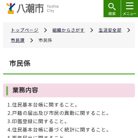
こ
の
ペ
ー
トップページ
組織からさがす
生活安全部
ジ
市民課
市民係
の
先
本
市民係
頭
文
で
こ
す
こ
業務内容
か
ら
1.住民基本台帳に関すること。
2.戸籍の届出及び市民の異動に関すること。
3.印鑑登録に関すること。
4.住民基本台帳に基づく統計に関すること。
5.死産届出に関すること。