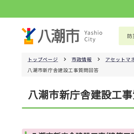
こ
の
ペ
ー
防
ジ
の
先
トップページ
市政情報
アセットマ
頭
で
八潮市新庁舎建設工事質問回答
す
本
八潮市新庁舎建設工事
文
こ
こ
か
ら