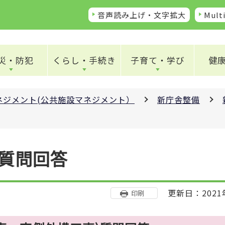
音声読み上げ・文字拡大
Multi
災・防犯
くらし・手続き
子育て・学び
健
ネジメント(公共施設マネジメント）
新庁舎整備
質問回答
更新日：2021
印刷