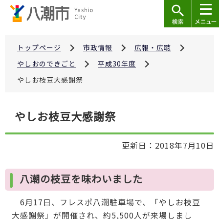
こ
の
ペ
ー
トップページ
市政情報
広報・広聴
ジ
やしおのできごと
平成30年度
の
やしお枝豆大感謝祭
先
頭
本
で
やしお枝豆大感謝祭
文
す
こ
更新日：2018年7月10日
こ
か
ら
八潮の枝豆を味わいました
6月17日、フレスポ八潮駐車場で、「やしお枝豆
大感謝祭」が開催され、約5,500人が来場しまし