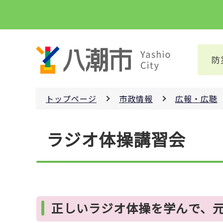
こ
の
ペ
ー
防
ジ
の
先
トップページ
市政情報
広報・広聴
頭
で
本
す
ラジオ体操講習会
文
こ
こ
か
ら
正しいラジオ体操を学んで、