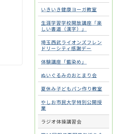
いきいき健康ヨーガ教室
生涯学習学校開放講座「楽
しい書道（漢字）」
埼玉西武ライオンズフレン
ドリーシティ感謝デー
体験講座「藍染め」
ぬいぐるみのおとまり会
夏休み子どもパン作り教室
やしお市民大学特別公開授
業
ラジオ体操講習会