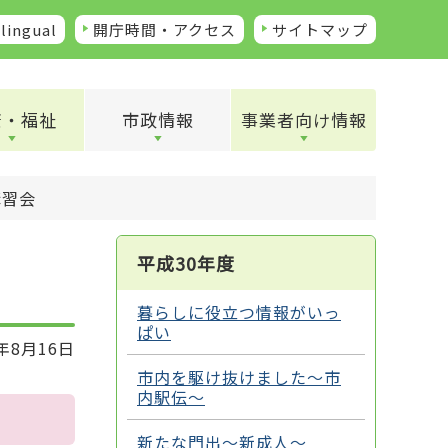
lingual
開庁時間・アクセス
サイトマップ
康・福祉
市政情報
事業者向け情報
講習会
平成30年度
暮らしに役立つ情報がいっ
ぱい
年8月16日
市内を駆け抜けました～市
内駅伝～
新たな門出～新成人～