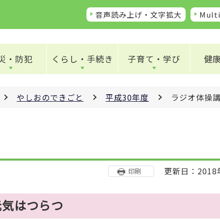
音声読み上げ・文字拡大
Multi
災・防犯
くらし・手続き
子育て・学び
健
やしおのできごと
平成30年度
ラジオ体操
更新日：2018
印刷
元気はつらつ