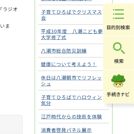
「ラジオ
子育てひろばでクリスマス
会
いま
平成30年度 八潮こども夢
大学修了式
八潮市総合防災訓練
健康について考えよう！
休日は八潮朝市でリフレッ
シュ
子育てひろばでハロウィン
気分
江戸時代からの技術を体験
消費者啓発パネル展示