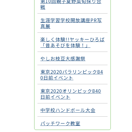
第10回親子夏野菜旬採り合
戦
生涯学習学校開放講座PR写
真展
楽しく体験!!ヤッキーひろば
「昔あそびを体験！」
やしお枝豆大感謝祭
東京2020パラリンピック84
0日前イベント
東京2020オリンピック840
日前イベント
中学校ハンドボール大会
パッチワーク教室