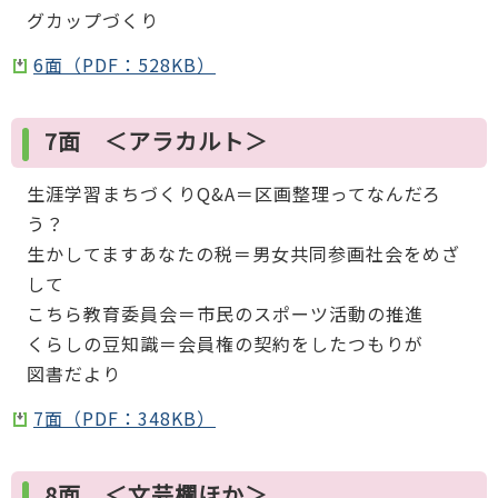
グカップづくり
6面（PDF：528KB）
7面 ＜アラカルト＞
生涯学習まちづくりQ&A＝区画整理ってなんだろ
う？
生かしてますあなたの税＝男女共同参画社会をめざ
して
こちら教育委員会＝市民のスポーツ活動の推進
くらしの豆知識＝会員権の契約をしたつもりが
図書だより
7面（PDF：348KB）
8面 ＜文芸欄ほか＞