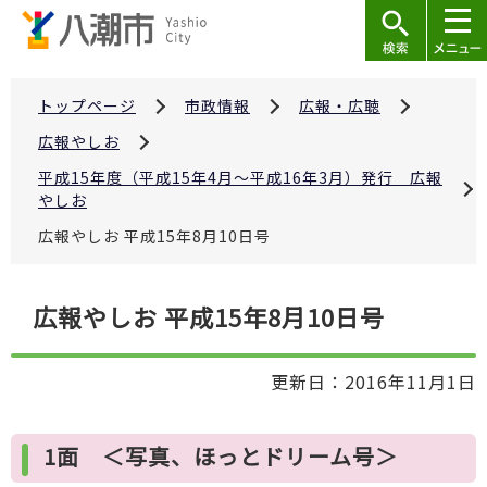
こ
の
ペ
ー
トップページ
市政情報
広報・広聴
ジ
広報やしお
の
平成15年度（平成15年4月～平成16年3月）発行 広報
先
やしお
頭
広報やしお 平成15年8月10日号
で
す
本
広報やしお 平成15年8月10日号
文
こ
更新日：2016年11月1日
こ
か
ら
1面 ＜写真、ほっとドリーム号＞