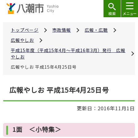
こ
の
ペ
ー
トップページ
市政情報
広報・広聴
ジ
広報やしお
の
平成15年度（平成15年4月～平成16年3月）発行 広報
先
やしお
頭
広報やしお 平成15年4月25日号
で
す
本
広報やしお 平成15年4月25日号
文
こ
更新日：2016年11月1日
こ
か
ら
1面 ＜小特集＞