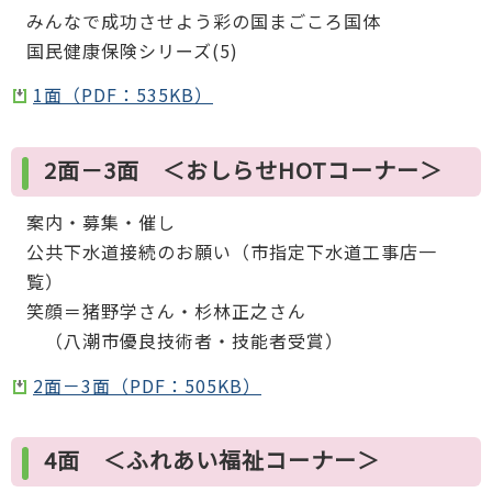
みんなで成功させよう彩の国まごころ国体
国民健康保険シリーズ(5)
1面（PDF：535KB）
2面－3面 ＜おしらせHOTコーナー＞
案内・募集・催し
公共下水道接続のお願い（市指定下水道工事店一
覧）
笑顔＝猪野学さん・杉林正之さん
（八潮市優良技術者・技能者受賞）
2面－3面（PDF：505KB）
4面 ＜ふれあい福祉コーナー＞