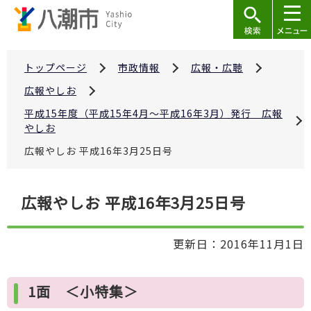
こ
の
ペ
ー
トップページ
市政情報
広報・広聴
ジ
広報やしお
の
平成15年度（平成15年4月～平成16年3月）発行 広報
先
やしお
頭
広報やしお 平成16年3月25日号
で
す
本
広報やしお 平成16年3月25日号
文
こ
更新日：2016年11月1日
こ
か
ら
1面 ＜小特集＞