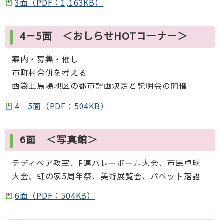
3面（PDF：1,163KB）
4－5面 ＜おしらせHOTコーナー＞
案内・募集・催し
市町村合併を考える
西袋上馬場地区の都市計画決定と説明会の開催
4－5面（PDF：504KB）
6面 ＜写真館＞
テディベア教室、P連バレーボール大会、市民卓球
大会、虹の家5周年祭、美術展覧会、パペット落語
6面（PDF：504KB）