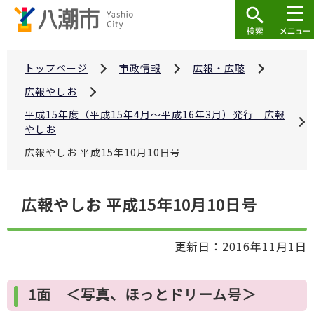
こ
の
ペ
ー
トップページ
市政情報
広報・広聴
ジ
広報やしお
の
平成15年度（平成15年4月～平成16年3月）発行 広報
先
やしお
頭
広報やしお 平成15年10月10日号
で
す
本
広報やしお 平成15年10月10日号
文
こ
更新日：2016年11月1日
こ
か
ら
1面 ＜写真、ほっとドリーム号＞