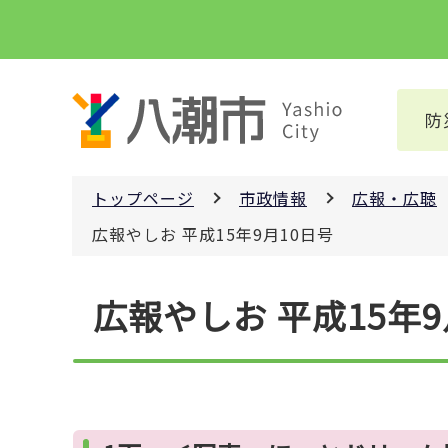
こ
の
ペ
ー
防
ジ
の
先
トップページ
市政情報
広報・広聴
頭
で
広報やしお 平成15年9月10日号
す
本
広報やしお 平成15年9
文
こ
こ
か
ら