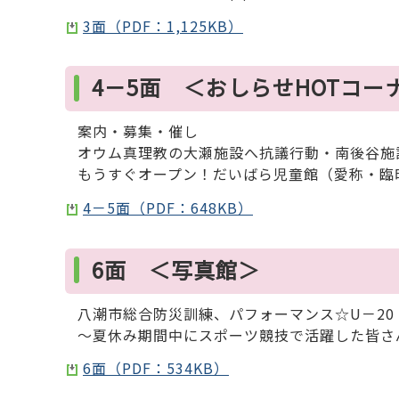
3面（PDF：1,125KB）
4－5面 ＜おしらせHOTコー
案内・募集・催し
オウム真理教の大瀬施設へ抗議行動・南後谷施
もうすぐオープン！だいばら児童館（愛称・臨
4－5面（PDF：648KB）
6面 ＜写真館＞
八潮市総合防災訓練、パフォーマンス☆U－20
～夏休み期間中にスポーツ競技で活躍した皆さ
6面（PDF：534KB）