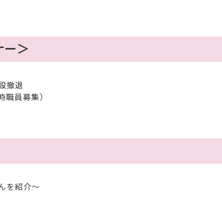
ナー＞
設撤退
時職員募集）
んを紹介～