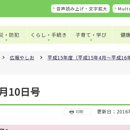
音声読み上げ・文字拡大
Multi
災・防犯
くらし・手続き
子育て・学び
健
広報やしお
平成15年度（平成15年4月～平成1
月10日号
更新日：2016
印刷