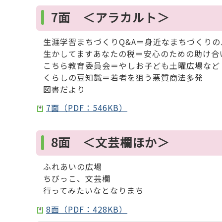
7面 ＜アラカルト＞
生涯学習まちづくりQ&A＝身近なまちづくり
生かしてますあなたの税＝安心のための助け合
こちら教育委員会＝やしお子ども土曜広場など
くらしの豆知識＝若者を狙う悪質商法多発
図書だより
7面（PDF：546KB）
8面 ＜文芸欄ほか＞
ふれあいの広場
ちびっこ、文芸欄
行ってみたいなとなりまち
8面（PDF：428KB）