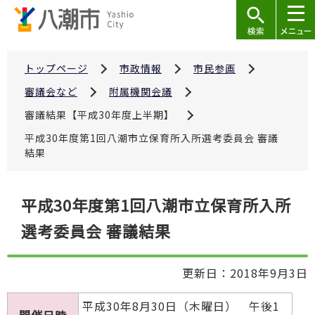
こ
の
ペ
ー
トップページ
市政情報
市民参画
ジ
審議会など
附属機関会議
の
審議結果【平成30年度上半期】
先
平成30年度第1回八潮市立保育所入所選考委員会 審議
頭
結果
で
す
本
平成30年度第1回八潮市立保育所入所
文
選考委員会 審議結果
こ
こ
か
更新日：2018年9月3日
ら
平成30年8月30日（木曜日） 午後1
開催日時