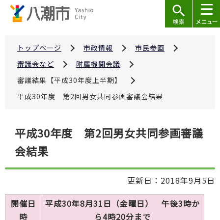
こ
の
ペ
ー
トップページ
市政情報
市民参画
ジ
審議会など
附属機関会議
の
審議結果【平成30年度上半期】
先
平成30年度 第2回男女共同参画審議会結果
頭
で
本
す
平成30年度 第2回男女共同参画審議
文
会結果
こ
こ
か
更新日：2018年9月5日
ら
開催日
平成30年8月31日（金曜日） 午後3時か
時
ら4時20分まで