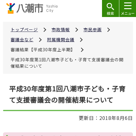
こ
の
ペ
ー
トップページ
市政情報
市民参画
ジ
審議会など
附属機関会議
の
審議結果【平成30年度上半期】
先
平成30年度第1回八潮市子ども・子育て支援審議会の開
頭
催結果について
で
す
本
平成30年度第1回八潮市子ども・子育
文
て支援審議会の開催結果について
こ
こ
か
更新日：2018年8月6日
ら