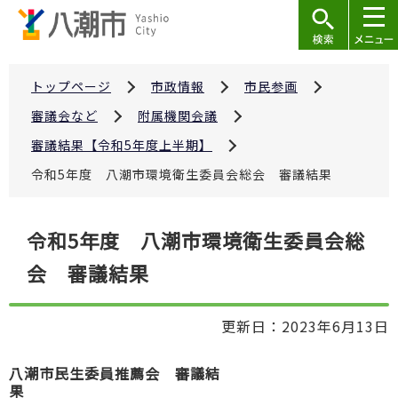
こ
の
ペ
ー
トップページ
市政情報
市民参画
ジ
審議会など
附属機関会議
の
審議結果【令和5年度上半期】
先
令和5年度 八潮市環境衛生委員会総会 審議結果
頭
で
本
す
令和5年度 八潮市環境衛生委員会総
文
会 審議結果
こ
こ
か
更新日：2023年6月13日
ら
八潮市民生委員推薦会 審議結
果