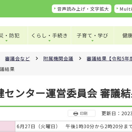
音声読み上げ・文字拡大
Multi
災・防犯
くらし・手続き
子育て・学び
健
審議会など
附属機関会議
審議結果【令和5年
審議結果
健センター運営委員会 審議結
更新日：202
印刷
6月27日（火曜日） 午後1時30分から2時20分ま