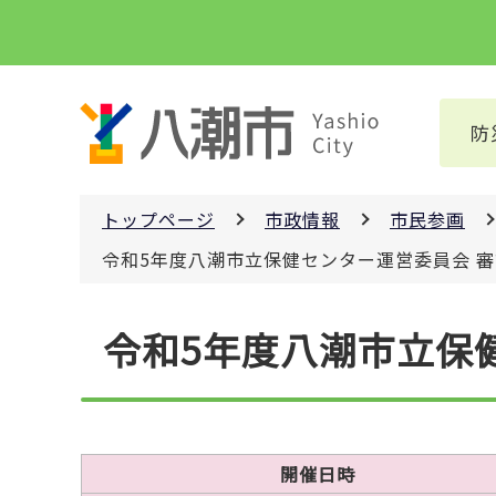
こ
の
ペ
ー
防
ジ
の
先
トップページ
市政情報
市民参画
頭
で
令和5年度八潮市立保健センター運営委員会 
す
本
令和5年度八潮市立保
文
こ
こ
か
ら
開催日時