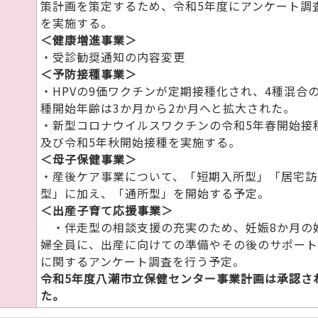
策計画を策定するため、令和5年度にアンケート調
を実施する。
＜健康増進事業＞
・受診勧奨通知の内容変更
＜予防接種事業＞
・HPVの9価ワクチンが定期接種化され、4種混合
種開始年齢は3か月から2か月へと拡大された。
・新型コロナウイルスワクチンの令和5年春開始接
及び令和5年秋開始接種を実施する。
＜母子保健事業＞
・産後ケア事業について、「短期入所型」「居宅訪
型」に加え、「通所型」を開始する予定。
＜出産子育て応援事業＞
・伴走型の相談支援の充実のため、妊娠8か月の
婦全員に、出産に向けての準備やその後のサポート
に関するアンケート調査を行う予定。
令和5年度八潮市立保健センター事業計画は承認さ
た。