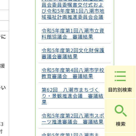
員会委員委嘱書交付式およ
び令和5年度第1回八潮市地
域福祉計画推進委員会会議
令和5年度第1回八潮市立資
告に
料館協議会 審議結果
令和5年度第2回文化財保護
審議会審議結果
援
令和5年度第4回八潮市学校
教育審議会 審議結果
つい
第62回 八潮市まちづく
り・景観推進会議 審議結
果
。
令和5年度第2回八潮市スポ
ーツ推進審議会 審議結果
3
対
令和5年度第1回八潮市ま