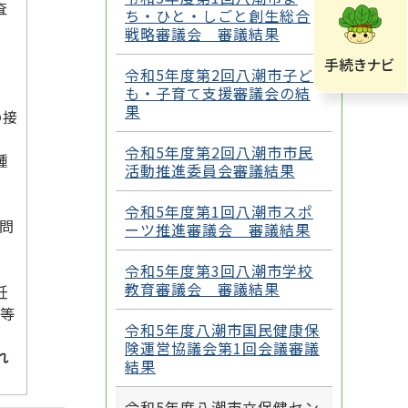
査
ち・ひと・しごと創生総合
戦略審議会 審議結果
令和5年度第2回八潮市子ど
も・子育て支援審議会の結
果
の接
令和5年度第2回八潮市市民
種
活動推進委員会審議結果
令和5年度第1回八潮市スポ
問
ーツ推進審議会 審議結果
令和5年度第3回八潮市学校
教育審議会 審議結果
妊
等
令和5年度八潮市国民健康保
険運営協議会第1回会議審議
れ
結果
令和5年度八潮市立保健セン