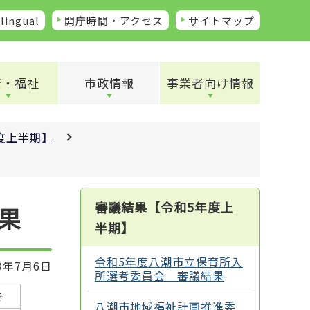
lingual
開庁時間・アクセス
サイトマップ
康・福祉
市政情報
事業者向け情報
度上半期】
審議結果【令和5年度上
果
半期】
令和5年度八潮市立保育所入
3年7月6日
所選考委員会 審議結果
で
八潮市地域福祉計画推進委