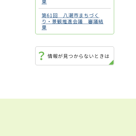
果
第61回 八潮市まちづく
り・景観推進会議 審議結
果
情報が見つからないときは