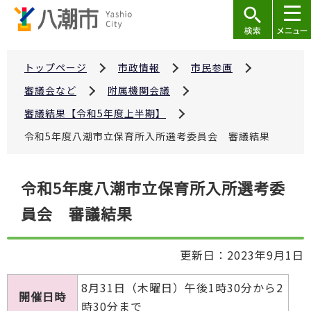
こ
の
ペ
ー
トップページ
市政情報
市民参画
ジ
審議会など
附属機関会議
の
審議結果【令和5年度上半期】
先
令和5年度八潮市立保育所入所選考委員会 審議結果
頭
で
本
す
令和5年度八潮市立保育所入所選考委
文
員会 審議結果
こ
こ
か
更新日：2023年9月1日
ら
8月31日（木曜日）午後1時30分から2
開催日時
時30分まで