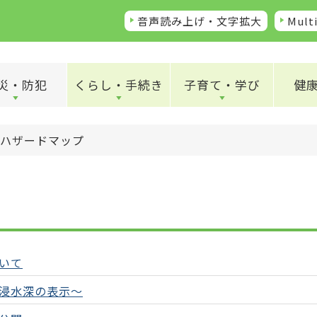
音声読み上げ・文字拡大
Multi
災・防犯
くらし・手続き
子育て・学び
健
ハザードマップ
いて
浸水深の表示～