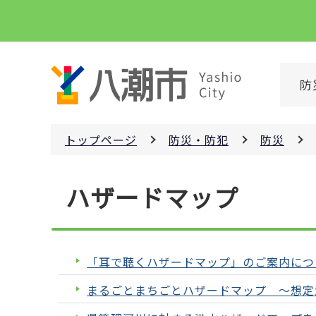
こ
の
ペ
ー
防
ジ
の
先
トップページ
防災・防犯
防災
頭
で
本
す
ハザードマップ
文
こ
こ
か
「耳で聴くハザードマップ」のご案内につ
ら
まるごとまちごとハザードマップ ～想定