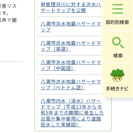
県管理河川に対する洪水ハ
災害リス
ザードマップを公開
ます。
音声で聞
八潮市洪水地震ハザードマ
ップ
八潮市洪水地震ハザードマ
ップ（英語）
八潮市洪水地震ハザードマ
ップ（中国語）
八潮市洪水地震ハザードマ
ップ（ベトナム語）
八潮市内水（浸水）ハザー
ドマップ（平成13年から令
和5年までの期間に発生した
台風や集中豪雨により道路
冠水した実績図）