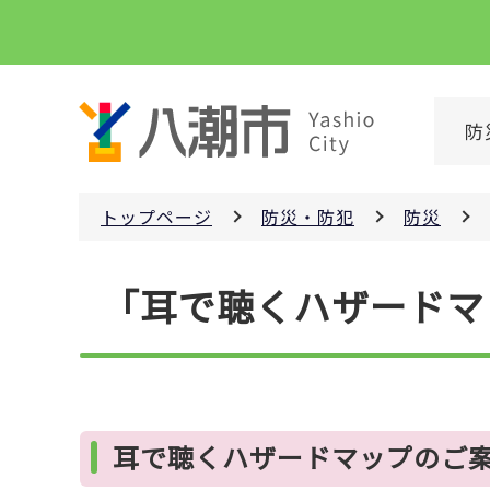
こ
の
ペ
ー
防
ジ
の
先
トップページ
防災・防犯
防災
頭
で
本
す
「耳で聴くハザードマ
文
こ
こ
か
ら
耳で聴くハザードマップのご