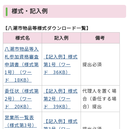
様式・記入例
【八潮市物品等様式ダウンロード一覧】
様式名
記入例
備考
八潮市物品等入
札参加資格審査
【記入例】様式
申請書（様式第
第1号（ワー
提出必須
1号）（ワー
ド 36KB）
ド 18KB）
委任状（様式第
【記入例】様式
代理人を置く場
2号）（ワー
第2号（ワー
合（委任する場
ド 20KB）
ド 39KB）
合）提出
営業所一覧表
【記入例】様式
（様式第3号）
第3号（ワー
提出必須