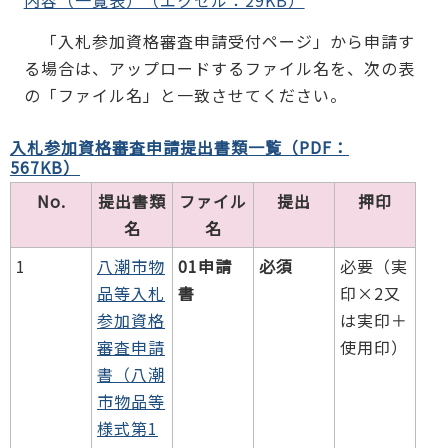
内容（一覧表）（エクセル：29KB）
「入札参加資格審査申請受付ページ」から申請す
る場合は、アップロードするファイル名を、次の表
の「ファイル名」と一致させてください。
入札参加資格審査申請提出書類一覧（PDF：
567KB）
No.
提出書類
ファイル
提出
押印
名
名
1
八潮市物
01申請
必須
必要（実
品等入札
書
印×2又
参加資格
は実印＋
審査申請
使用印）
書（八潮
市物品等
様式第1