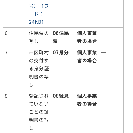
号）（ワ
ード：
24KB）
6
住民票の
06住民
個人事業
─
写し
票
者の場合
7
市区町村
07身分
個人事業
─
の交付す
者の場合
る身分証
明書の写
し
8
登記され
08後見
個人事業
─
ていない
者の場合
ことの証
明書の写
し