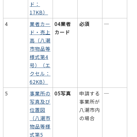
ド：
17KB）
4
業者カー
04業者
必須
─
ド・売上
カード
高（八潮
市物品等
様式第4
号）（エ
クセル：
62KB）
5
事業所の
05写真
申請する
─
写真及び
事業所が
位置図
八潮市内
（八潮市
の場合
物品等様
式第5