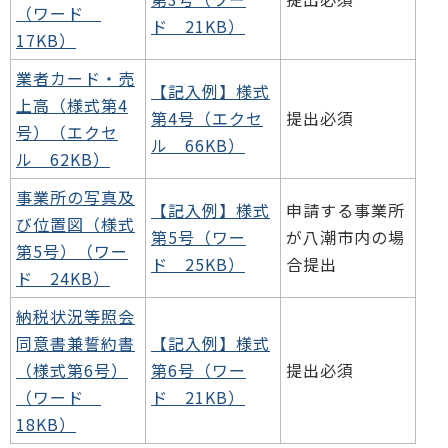
（ワード
ド 21KB）
17KB）
業者カード・売
【記入例】様式
上高（様式第4
第4号（エクセ
提出必須
号）（エクセ
ル 66KB）
ル 62KB）
事業所の写真及
【記入例】様式
申請する事業所
び位置図（様式
第5号（ワー
が八潮市内の場
第5号）（ワー
ド 25KB）
合提出
ド 24KB）
納税状況等照会
同意書兼誓約書
【記入例】様式
（様式第6号）
第6号（ワー
提出必須
（ワード
ド 21KB）
18KB）