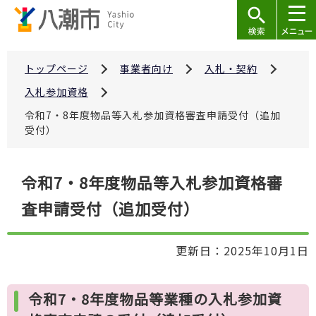
こ
の
ペ
ー
トップページ
事業者向け
入札・契約
ジ
入札参加資格
の
令和7・8年度物品等入札参加資格審査申請受付（追加
先
受付）
頭
で
本
令和7・8年度物品等入札参加資格審
す
文
査申請受付（追加受付）
こ
こ
か
更新日：2025年10月1日
ら
令和7・8年度物品等業種の入札参加資