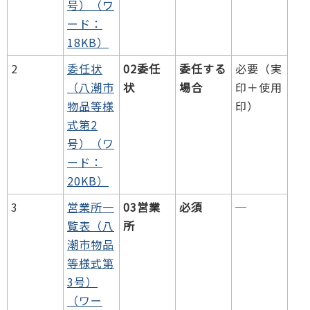
号）（ワ
ード：
18KB）
2
委任状
02委任
委任する
必要（実
（八潮市
状
場合
印＋使用
物品等様
印）
式第2
号）（ワ
ード：
20KB）
3
営業所一
03営業
必須
─
覧表（八
所
潮市物品
等様式第
3号）
（ワー