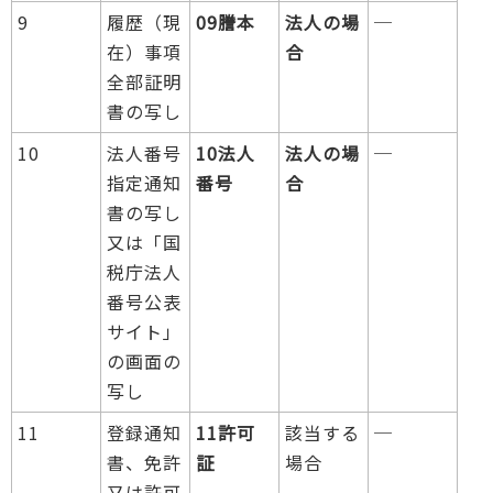
9
履歴（現
09謄本
法人の場
─
在）事項
合
全部証明
書の写し
10
法人番号
10法人
法人の場
─
指定通知
番号
合
書の写し
又は「国
税庁法人
番号公表
サイト」
の画面の
写し
11
登録通知
11許可
該当する
─
書、免許
証
場合
又は許可