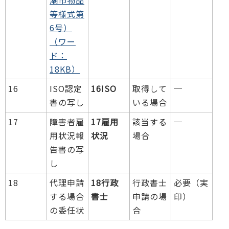
潮市物品
等様式第
6号）
（ワー
ド：
18KB）
16
ISO認定
16ISO
取得して
─
書の写し
いる場合
17
障害者雇
17雇用
該当する
─
用状況報
状況
場合
告書の写
し
18
代理申請
18行政
行政書士
必要（実
する場合
書士
申請の場
印）
の委任状
合