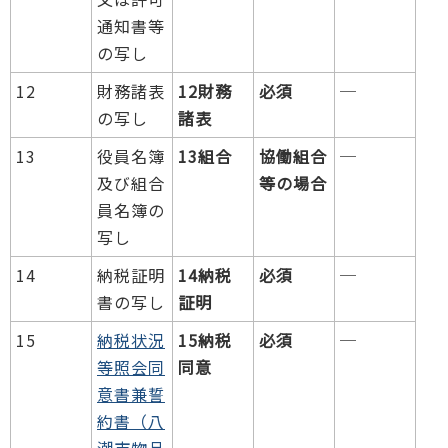
通知書等
の写し
12
財務諸表
12財務
必須
─
の写し
諸表
13
役員名簿
13組合
協働組合
─
及び組合
等の場合
員名簿の
写し
14
納税証明
14納税
必須
─
書の写し
証明
15
納税状況
15納税
必須
─
等照会同
同意
意書兼誓
約書（八