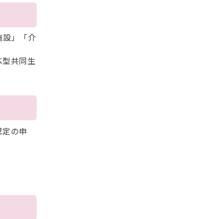
施設」「介
応型共同生
認定の申