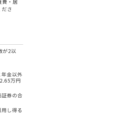
食費・居
くださ
数が2以
と年金以外
.65万円
価証券の合
利用し得る