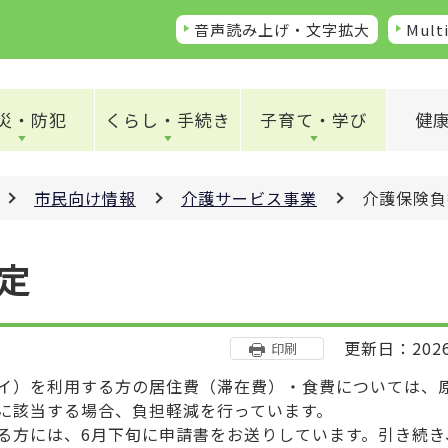
音声読み上げ・文字拡大
Multi
災・防犯
くらし・手続き
子育て・学び
健
市民向け情報
介護サービス事業
介護保険負
定
更新日：202
印刷
イ）を利用する方の居住費（滞在費）・食費については、
に該当する場合、負担軽減を行っています。
方には、6月下旬に申請書をお送りしています。引き続き