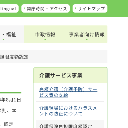
lingual
開庁時間・アクセス
サイトマップ
康・福祉
市政情報
事業者向け情報
担限度額認定
介護サービス事業
高額介護（介護予防）サー
ビス費の支給
6年8月1日
介護現場におけるハラスメ
原則、本
ントの防止について
、認定
介護保険負担限度額認定