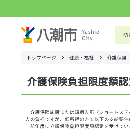
こ
の
ペ
ー
防
ジ
の
先
トップページ
健康・福祉
介護保険
頭
で
本
す
介護保険負担限度額認
文
こ
こ
か
ら
介護保険施設または短期入所（ショートステ
人の負担ですが、低所得の方で以下の支給要件
前年度に介護保険負担限度額認定を受けている