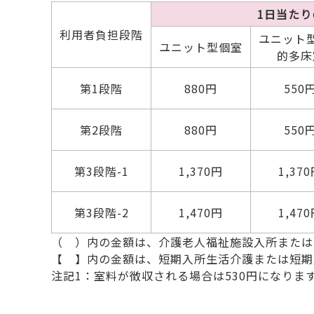
1日当た
利用者負担段階
ユニット
ユニット型個室
的多床
第1段階
880円
550
第2段階
880円
550
第3段階-1
1,370円
1,37
第3段階-2
1,470円
1,47
（ ）内の金額は、介護老人福祉施設入所または
【 】内の金額は、短期入所生活介護または短期
注記1：室料が徴収される場合は530円になりま