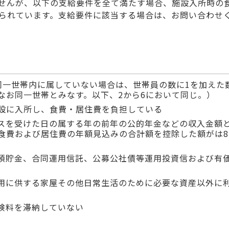
せんが、以下の支給要件を全て満たす場合、施設入所時の
られています。支給要件に該当する場合は、お問い合わせ
同一世帯内に属していない場合は、世帯員の数に1を加えた
なお同一世帯とみなす。以下、2から6において同じ。）
設に入所し、食費・居住費を負担している
スを受けた日の属する年の前年の公的年金などの収入金額
費および居住費の年額見込みの合計額を控除した額がは82
預貯金、合同運用信託、公募公社債等運用投資信および有
用に供する家屋その他日常生活のために必要な資産以外に
険料を滞納していない