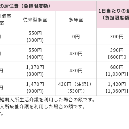
りの居住費（負担限度額）
1日当たりの
型個室
（負担限度
従来型個室
多床室
室
550円
円
0円
300円
(380円)
550円
390円
円
430円
(480円)
【600円】
1,370円
680円
0円
430円
(880円)
【1,030円
1,470円
430円（注記1）
1,420円
0円
(980円)
（530円）
【1,360円
短期入所生活介護を利用した場合の額です。
入所療養介護を利用した場合の額です。
す。