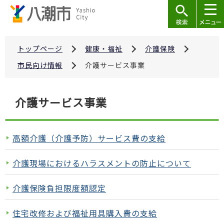
こ
の
ペ
ー
トップページ
健康・福祉
介護保険
ジ
市民向け情報
介護サービス事業
の
先
本
介護サービス事業
頭
文
で
こ
す
こ
高額介護（介護予防）サービス費の支給
か
ら
介護現場におけるハラスメントの防止について
介護保険負担限度額認定
住宅改修および福祉用具購入費の支給