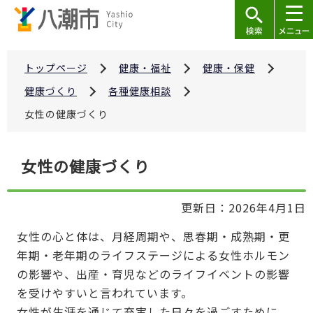
こ
の
ペ
ー
トップページ
健康・福祉
健康・保健
ジ
健康づくり
各種健康相談
の
女性の健康づくり
先
頭
本
で
女性の健康づくり
文
す
こ
更新日：2026年4月1日
こ
か
女性の心と体は、月経周期や、思春期・成熟期・更
ら
年期・老年期のライフステージによる女性ホルモン
の影響や、出産・育児などのライフイベントの影響
を受けやすいと言われています。
女性が生涯を通じて充実した日々を過ごすために、