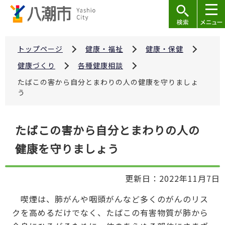
こ
の
ペ
ー
トップページ
健康・福祉
健康・保健
ジ
健康づくり
各種健康相談
の
たばこの害から自分とまわりの人の健康を守りましょ
先
う
頭
で
本
たばこの害から自分とまわりの人の
す
文
健康を守りましょう
こ
こ
か
更新日：2022年11月7日
ら
喫煙は、肺がんや咽頭がんなど多くのがんのリス
クを高めるだけでなく、たばこの有害物質が肺から