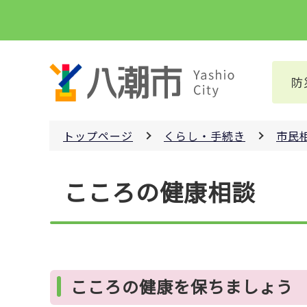
こ
の
ペ
ー
防
ジ
の
先
トップページ
くらし・手続き
市民
頭
で
本
す
こころの健康相談
文
こ
こ
か
ら
こころの健康を保ちましょう