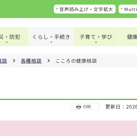
音声読み上げ・文字拡大
Multi
災・防犯
くらし・手続き
子育て・学び
健
相談
各種相談
こころの健康相談
更新日：202
印刷